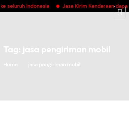
eluruh Indonesia
Jasa Kirim Kendaraan dapatka
Tag:
jasa pengiriman mobil
Home
jasa pengiriman mobil