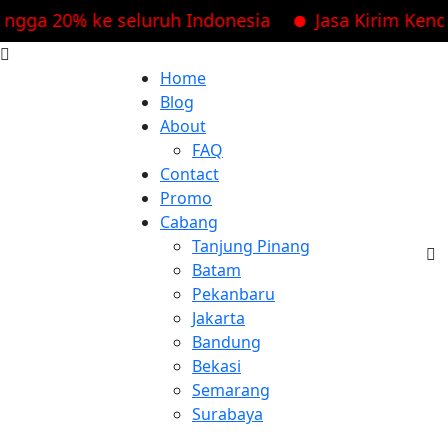
gga 20% ke seluruh Indonesia
Jasa Kirim Kenda
Home
Blog
About
FAQ
Contact
Promo
Cabang
Tanjung Pinang
Batam
Pekanbaru
Jakarta
Bandung
Bekasi
Semarang
Surabaya