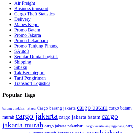
Air Freight
Business transport
Cargo Theft Statistics
Delivery
Mabes Kepri
Promo Batam
Promo Jakarta
Promo Pekanbaru
Promo Tanjung Pinang
SAuto8
Seputar Dunia Logistik
Shipping
Sibaku
Tak Berkategori
Tarif Pengiriman
Transport Logistics
Popular Tags
cargo batam
cargo batam
Cargo barang jakarta
barang pindahan jakarta
cargo jakarta
cargo
cargo jakarta batam
murah
jakarta murah
cargo jakarta pekanbaru
carg
cargo jakarta tanjungpinang
cargo murah jakarta