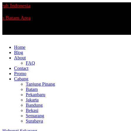
h Indonesia
n Batam Area
Home
Blog
About
FAQ
Contact
Promo
Cabang
Tanjung Pinang
Batam
Pekanbaru
Jakarta
Bandung
Bekasi
Semarang
Surabaya
Hubungi Sekarang