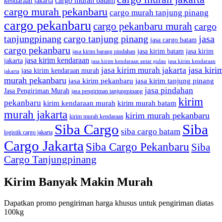
cargo murah batam
kendaraan jakarta
cargo murah pekanbaru
cargo murah tanjung pinang
cargo pekanbaru
cargo pekanbaru murah
cargo
tanjungpinang
cargo tanjung pinang
jasa
jasa cargo batam
cargo pekanbaru
jasa kirim batam
jasa kirim
jasa kirim barang pindahan
jasa kirim kendaraan
jakarta
jasa kirim kendaraan antar pulau
jasa kirim kendaraan
jasa kiri
jasa kirim murah jakarta
jasa kirim kendaraan murah
jakarta
murah pekanbaru
jasa kirim pekanbaru
jasa kirim tanjung pinang
jasa pindahan
Jasa Pengiriman Murah
jasa pengiriman tanjungpinang
kirim
pekanbaru
kirim kendaraan murah
kirim murah batam
murah jakarta
kirim murah pekanbaru
kirim murah kendaraan
Siba Cargo
Siba
siba cargo batam
logistik cargo jakarta
Cargo Jakarta
Siba Cargo Pekanbaru
Siba
Cargo Tanjungpinang
Kirim Banyak Makin Murah
Dapatkan promo pengiriman harga khusus untuk pengiriman diatas
100kg