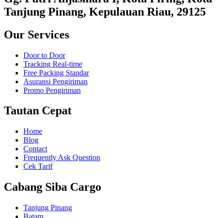
Tanjung Pinang, Kepulauan Riau, 29125
Our Services
Door to Door
Tracking Real-time
Free Packing Standar
Asuransi Pengiriman
Promo Pengiriman
Tautan Cepat
Home
Blog
Contact
Frequently Ask Question
Cek Tarif
Cabang Siba Cargo
Tanjung Pinang
Batam