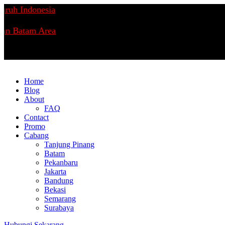
uh Indonesia
n Batam Area
Home
Blog
About
FAQ
Contact
Promo
Cabang
Tanjung Pinang
Batam
Pekanbaru
Jakarta
Bandung
Bekasi
Semarang
Surabaya
Hubungi Sekarang