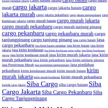
cargo batam
cargo batam
Cargo barang jakarta
barang pindahan jakarta
cargo jakarta
cargo
cargo jakarta batam
murah
jakarta murah
cargo jakarta pekanbaru
carg
cargo jakarta tanjungpinang
cargo murah jakarta
cargo murah batam
kendaraan jakarta
cargo murah pekanbaru
cargo murah tanjung pinang
cargo pekanbaru
cargo pekanbaru murah
cargo
tanjungpinang
cargo tanjung pinang
jasa
jasa cargo batam
cargo pekanbaru
jasa kirim batam
jasa kirim
jasa kirim barang pindahan
jasa kirim kendaraan
jakarta
jasa kirim kendaraan antar pulau
jasa kirim kendaraan
jasa kiri
jasa kirim murah jakarta
jasa kirim kendaraan murah
jakarta
murah pekanbaru
jasa kirim pekanbaru
jasa kirim tanjung pinang
jasa pindahan
Jasa Pengiriman Murah
jasa pengiriman tanjungpinang
kirim
pekanbaru
kirim kendaraan murah
kirim murah batam
murah jakarta
kirim murah pekanbaru
kirim murah kendaraan
Siba Cargo
Siba
siba cargo batam
logistik cargo jakarta
Cargo Jakarta
Siba Cargo Pekanbaru
Siba
Cargo Tanjungpinang