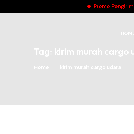
Promo Pengiriman Okto
HOM
Tag:
kirim murah cargo 
Home
kirim murah cargo udara