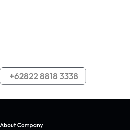
Kirim Banyak Makin Murah
Dapatkan promo pengiriman harga khusus untuk
pengiriman diatas 100kg
+62822 8818 3338
About Company