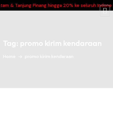
 & Tanjung Pinang hingga 20% ke seluruh Indonesia
Tag:
promo kirim kendaraan
Home
promo kirim kendaraan