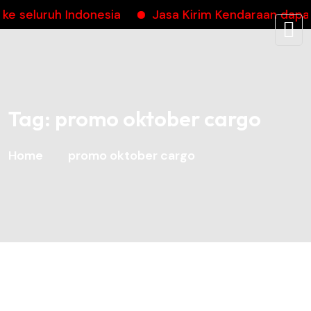
eluruh Indonesia
Jasa Kirim Kendaraan dapatka
Tag:
promo oktober cargo
Home
promo oktober cargo