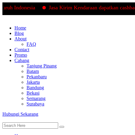
uh Indonesia
Jasa Kirim Kendaraan dapatkan cashback 
Home
Blog
About
FAQ
Contact
Promo
Cabang
Tanjung Pinang
Batam
Pekanbaru
Jakarta
Bandung
Bekasi
Semarang
Surabaya
Hubungi Sekarang