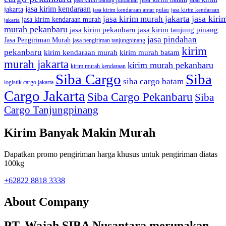
jasa kirim barang pindahan
jasa kirim kendaraan
jakarta
jasa kirim kendaraan antar pulau
jasa kirim kendaraan
jasa kiri
jasa kirim murah jakarta
jasa kirim kendaraan murah
jakarta
murah pekanbaru
jasa kirim pekanbaru
jasa kirim tanjung pinang
jasa pindahan
Jasa Pengiriman Murah
jasa pengiriman tanjungpinang
kirim
pekanbaru
kirim kendaraan murah
kirim murah batam
murah jakarta
kirim murah pekanbaru
kirim murah kendaraan
Siba Cargo
Siba
siba cargo batam
logistik cargo jakarta
Cargo Jakarta
Siba Cargo Pekanbaru
Siba
Cargo Tanjungpinang
Kirim Banyak Makin Murah
Dapatkan promo pengiriman harga khusus untuk pengiriman diatas
100kg
+62822 8818 3338
About Company
PT. Wajah SIBA Nusantara merupakan